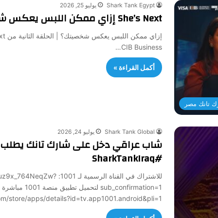
Shark Tank Egypt
يوليو 25, 2026
She’s Next إزاي ممكن اللبس يعكس شخصيتك؟ | الحلقة الثانية من
CIB Business…
أكمل القراءة »
ك تانك مصر
Shark Tank Global
يوليو 24, 2026
شاب عراقي دخل على شارك تانك يطلب ملي
#SharkTankIraq
للاشتراك في القناة الرسمي
sub_confirmation=1 لتح
/play.google.com/store/apps/details?id=tv.app1001.android&pli=1