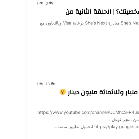
1
0
إزاي ممكن اللبس يعكس شخصيتك؟ | الحلقة الثانية من She’s Next مبادرة She‘s Next برعاية Visa وبالتعاون مع
1
13
ار وثلاثمائة مليون دينار
ة لـ 1001: https://www.youtube.com/channel/UCMhcS-R4uluz9x_764NeqZw?
ميل تطبيق منصة 1001 مباشرة من متجر غوغل :
https:/ لتحميل تطبيق منصة…