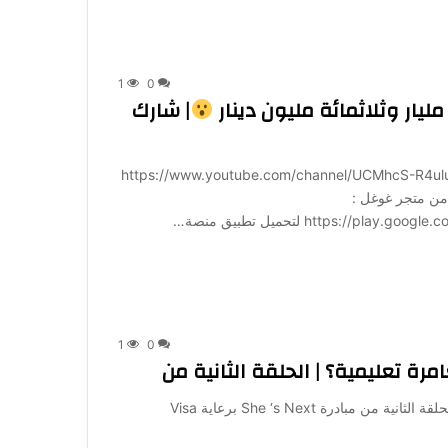
1
0
ار وثلاثمائة مليون دينار
| شارك
ة لـ 1001: https://www.youtube.com/channel/UCMhcS-R4uluz9x_764NeqZw?
ميل تطبيق منصة 1001 مباشرة من متجر غوغل :
https:/ لتحميل تطبيق منصة…
1
0
She’s Next إزاي ممكن تحول الكتب لمغامرة تعليمية؟ | الحلقة الثانية من مبادرة She ‘s Next برعاية Visa