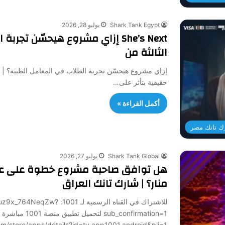
Shark Tank Egypt
يوليو 28, 2026
She’s Next إزاي مشروع هيحسّن تج
الثالثة من
حقيقية بتأثر على…
أكمل القراءة »
ك تانك مصر
Shark Tank Global
يوليو 27, 2026
هل توافق صاحبة مشروع خطوة على عر
منار؟ | شارك تانك العراق
للاشتراك في القناة الرسمي
sub_confirmation=1 لتح
/play.google.com/store/apps/details?id=tv.app1001.android&pli=1