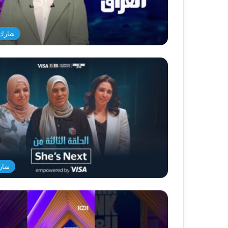
شارك 
شار