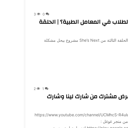
3
0
ربة الطلاب في المعامل الطبية؟ | الحلقة
إزاي مشروع هيحسّن تجربة الطلاب في المعامل الطبية؟ | الحلقة الثالثة من She’s Next مشروع بيحل مشكلة
2
1
ض مشترك من شارك لينا وشارك
ة لـ 1001: https://www.youtube.com/channel/UCMhcS-R4uluz9x_764NeqZw?
ميل تطبيق منصة 1001 مباشرة من متجر غوغل :
https:/ لتحميل تطبيق منصة…