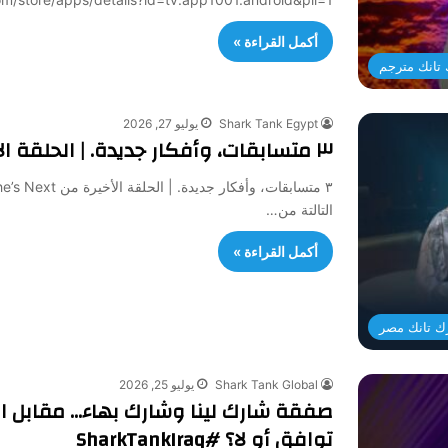
أكمل القراءة »
تانك مترجم
Shark Tank Egypt
يوليو 27, 2026
٣ متسابقات، وأفكار جديدة. | الحلقة الأخيرة من She’s Next
التالتة من…
أكمل القراءة »
ك تانك مصر
Shark Tank Global
يوليو 25, 2026
توافق أو لا؟ #SharkTankIraq