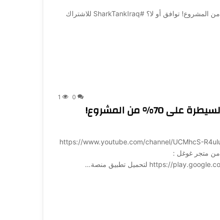
صفقة شارك لينا وشارك بهاء… مقابل السيطرة على 70% من المشروع! توافق أو لا؟ #SharkTankIraq للاشتراك
1
0
صفقة شارك لينا وشارك بهاء… مقابل السيطرة على 70% من المشروع!
ة لـ 1001: https://www.youtube.com/channel/UCMhcS-R4uluz9x_764NeqZw?
ميل تطبيق منصة 1001 مباشرة من متجر غوغل :
https:/ لتحميل تطبيق منصة…