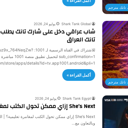
أكمل القراءة »
تانك مترجم
Shark Tank Global
يوليو 24, 2026
شاب عراقي دخل على شارك تانك يطلب ملي
تانك العراق
للاشتراك في القناة الرسمي
sub_confirmation=1 لتح
/play.google.com/store/apps/details?id=tv.app1001.android&pli=1
أكمل القراءة »
تانك مترجم
Shark Tank Egypt
يوليو 24, 2026
She’s Next إزاي ممكن تحول الكتب لمغامرة تعليمية؟ | الحلقة الثانية من
وبالتعاون مع…