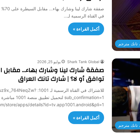
في القناة الرسمية لـ…
أكمل القراءة »
تانك مترجم
Shark Tank Global
يوليو 25, 2026
توافق أو لا؟ | شارك تانك العراق
للاشتراك في القناة الرسمي
sub_confirmation=1 لتح
/play.google.com/store/apps/details?id=tv.app1001.android&pli=1
أكمل القراءة »
تانك مترجم