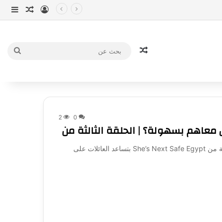
تسجيل الدخو
مقال عش
إضاف
مقال عشوائي
بحث
عن
2
0
إزاي تحمي أطفالك وتتواصل معاهم بسهولة؟ | الحلقة الثالثة من She’s Next Safe Egypt بتساعد العائلات على