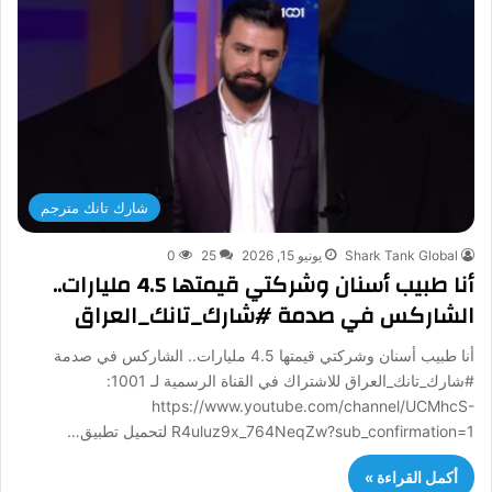
شارك تانك مترجم
Shark Tank Global
يونيو 15, 2026
25
0
أنا طبيب أسنان وشركتي قيمتها 4.5 مليارات..
الشاركس في صدمة #شارك_تانك_العراق
أنا طبيب أسنان وشركتي قيمتها 4.5 مليارات.. الشاركس في صدمة
#شارك_تانك_العراق للاشتراك في القناة الرسمية لـ 1001:
https://www.youtube.com/channel/UCMhcS-
R4uluz9x_764NeqZw?sub_confirmation=1 لتحميل تطبيق…
أكمل القراءة »