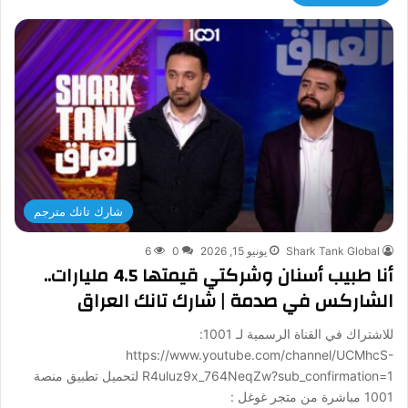
شارك تانك مترجم
Shark Tank Global
يونيو 15, 2026
0
6
أنا طبيب أسنان وشركتي قيمتها 4.5 مليارات..
الشاركس في صدمة | شارك تانك العراق
للاشتراك في القناة الرسمية لـ 1001:
https://www.youtube.com/channel/UCMhcS-
R4uluz9x_764NeqZw?sub_confirmation=1 لتحميل تطبيق منصة
1001 مباشرة من متجر غوغل :