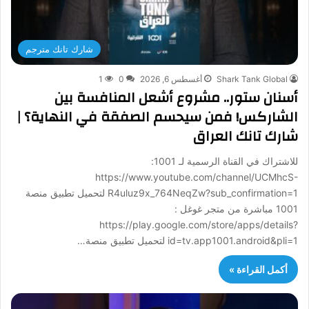
شارك تانك مترجم
Shark Tank Global
أغسطس 6, 2026
0
1
أسنان ستور.. مشروع أشعل المنافسة بين
الشاركس! فمن سيحسم الصفقة في النهاية؟ |
شارك تانك العراق
للاشتراك في القناة الرسمية لـ 1001:
https://www.youtube.com/channel/UCMhcS-
R4uluz9x_764NeqZw?sub_confirmation=1 لتحميل تطبيق منصة
1001 مباشرة من متجر غوغل :
https://play.google.com/store/apps/details?
id=tv.app1001.android&pli=1 لتحميل تطبيق منصة…
أكمل القراءة »