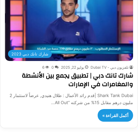
شارك تانك دبي 2023
تلفزيون دبي - Dubai TV
يوليو 22, 2025
0
6
شارك تانك دبي | تطبيق يجمع بين الأنشطة
والمغامرات في الإمارات
Shark Tank Dubai |قدم رائد الأعمال : طلال هنيدي, عرضاً لاستثمار 2
مليون درهم مقابل 15% من شركته “All Out…
أكمل القراءة »