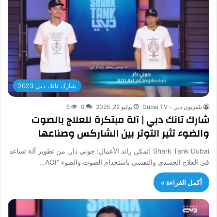
شارك تانك دبي 2023
تلفزيون دبي - Dubai TV
يوليو 22, 2025
0
5
شارك تانك دبي | آلة مبتكرة للعلاج بالصوت
والضوء تثير التوتر بين الشاركس وصناعها
Shark Tank Dubai |تمكن رائد الأعمال: جوني دار, من تطوير آلة تساعد
في العلاج الجسدي والنفسي باستخدام الصوت والضوء “AOI…
أكمل القراءة »