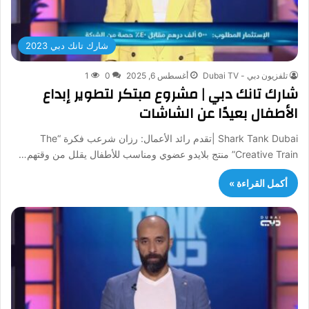
شارك تانك دبي 2023
تلفزيون دبي - Dubai TV
أغسطس 6, 2025
0
1
شارك تانك دبي | مشروع مبتكر لتطوير إبداع
الأطفال بعيدًا عن الشاشات
Shark Tank Dubai |تقدم رائد الأعمال: رزان شرعب فكرة “The
Creative Train” منتج بلايدو عضوي ومناسب للأطفال يقلل من وقتهم…
أكمل القراءة »