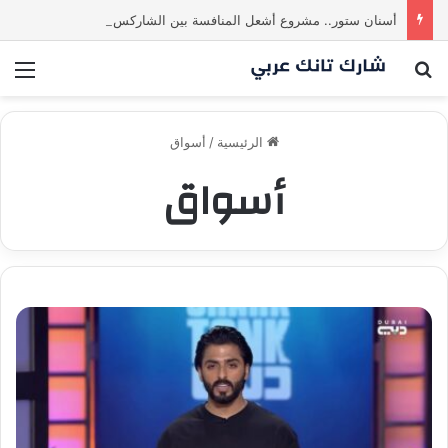
أسنان ستور.. مشروع أشعل المنافسة بين الشاركس! فمن سيحسم الصفقة في النهاية؟ |شارك تانك العراق
بحث عن
الق
الرئيسية
/
أسواق
أسواق