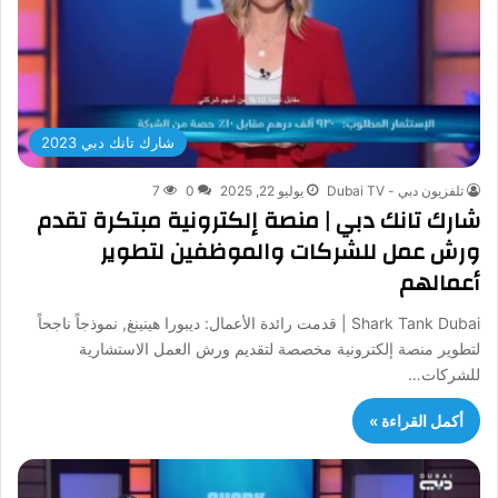
شارك تانك دبي 2023
تلفزيون دبي - Dubai TV
يوليو 22, 2025
0
7
شارك تانك دبي | منصة إلكترونية مبتكرة تقدم
ورش عمل للشركات والموظفين لتطوير
أعمالهم
Shark Tank Dubai | قدمت رائدة الأعمال: ديبورا هينينغ, نموذجاً ناجحاً
لتطوير منصة إلكترونية مخصصة لتقديم ورش العمل الاستشارية
للشركات…
أكمل القراءة »