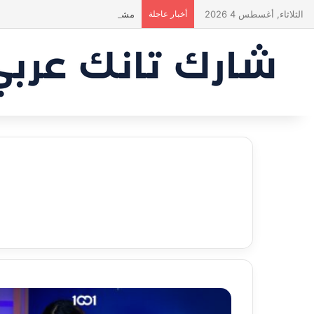
الثلاثاء, أغسطس 4 2026
أخبار عاجلة
مشروع طموح .. لكن التقييم كان أك