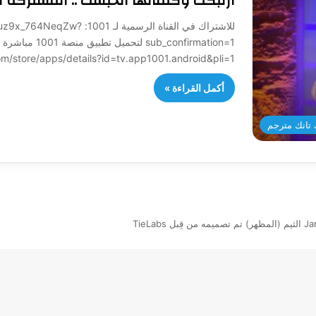
ارتبكت وكلماتها انحبست .. المشتركة آ
للاشتراك في القناة الرسمي
sub_confirmation=1 لتح
/play.google.com/store/apps/details?id=tv.app1001.android&pli=1
أكمل القراءة »
تانك مترجم
بل TieLabs