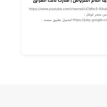
ية أمام القروش | شارك تانك العراق
ة لـ 1001: https://www.youtube.com/channel/UCMhcS-R4uluz9x_764NeqZw?
ميل تطبيق منصة 1001 مباشرة من متجر غوغل :
https:/ لتحميل تطبيق منصة…