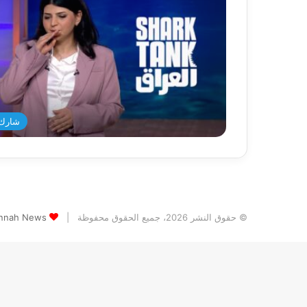
شارك 
© حقوق النشر 2026، جميع الحقوق محفوظة |
Jannah News الثيم (المظهر) تم تصميمه من قِ