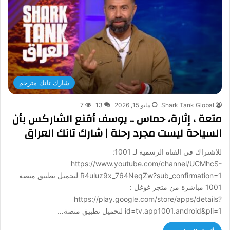
شارك تانك مترجم
Shark Tank Global
مايو 15, 2026
13
7
متعة ، إثارة، حماس .. يوسف أقنع الشاركس بأن
السياحة ليست مجرد رحلة | شارك تانك العراق
للاشتراك في القناة الرسمية لـ 1001:
https://www.youtube.com/channel/UCMhcS-
R4uluz9x_764NeqZw?sub_confirmation=1 لتحميل تطبيق منصة
1001 مباشرة من متجر غوغل :
https://play.google.com/store/apps/details?
id=tv.app1001.android&pli=1 لتحميل تطبيق منصة…