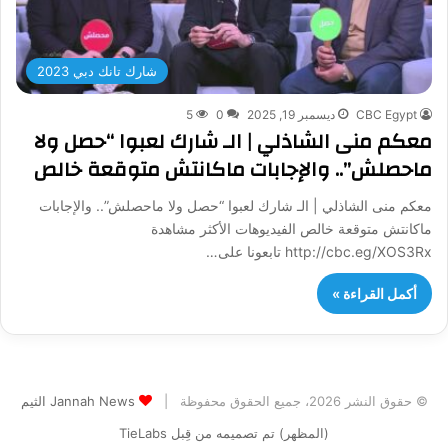
شارك تانك دبي 2023
CBC Egypt
ديسمبر 19, 2025
0
5
معكم منى الشاذلي | الـ شارك لعبوا “حصل ولا
ماحصلش”.. والإجابات ماكانتش متوقعة خالص
معكم منى الشاذلي | الـ شارك لعبوا “حصل ولا ماحصلش”.. والإجابات
ماكانتش متوقعة خالص الفيديوهات الأكثر مشاهدة
http://cbc.eg/XOS3Rx تابعونا على…
أكمل القراءة »
© حقوق النشر 2026، جميع الحقوق محفوظة |
Jannah News الثيم
(المظهر) تم تصميمه من قِبل TieLabs