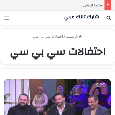
طالما المشروع للأم والطفل… ما إلها غير شارك لينا.لكن… هل ستقدم عرضًا؟ | شارك تانك العراق
بحث عن
الق
الرئيسية
/
احتفالات سي بي سي
احتفالات سي بي سي