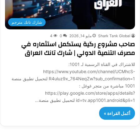
شارك تانك مترجم
Shark Tank Global
مايو 14, 2026
0
4
صاحب مشروع رگية يستكمل استثماره في
مصرف التنمية الدولي | شارك تانك العراق
للاشتراك في القناة الرسمية لـ 1001:
https://www.youtube.com/channel/UCMhcS-
R4uluz9x_764NeqZw?sub_confirmation=1 لتحميل تطبيق منصة
1001 مباشرة من متجر غوغل :
https://play.google.com/store/apps/details?
id=tv.app1001.android&pli=1 لتحميل تطبيق منصة…
أكمل القراءة »