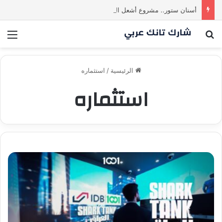
أسنان ستور.. مشروع أشعل المنافسة بين الشاركس! فمن سيحسم الصفقة في النهاية؟ |شارك تانك العراق
بحث عن
الق
الرئيسية
/
استثماره
استثماره