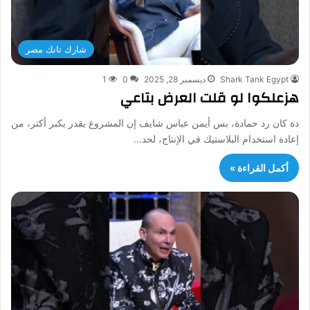
شارك تانك مصر
Shark Tank Egypt
ديسمبر 28, 2025
0
1
هزعلكوا لو قلت العرض بتاعي
دة كان رد حمادة، بس أيمن عباس شايف إن المشروع يقدر يكبر أكتر، من
إعادة استخدام البلاستيك في الإنتاج، لحد…
أكمل القراءة »