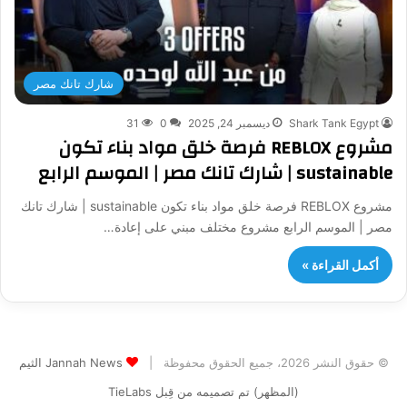
شارك تانك مصر
Shark Tank Egypt
ديسمبر 24, 2025
0
31
مشروع REBLOX فرصة خلق مواد بناء تكون
sustainable | شارك تانك مصر | الموسم الرابع
مشروع REBLOX فرصة خلق مواد بناء تكون sustainable | شارك تانك
مصر | الموسم الرابع مشروع مختلف مبني على إعادة…
أكمل القراءة »
© حقوق النشر 2026، جميع الحقوق محفوظة |
Jannah News الثيم
(المظهر) تم تصميمه من قِبل TieLabs