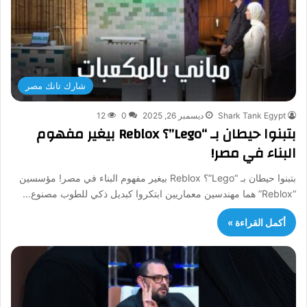
شارك تانك مصر
Shark Tank Egypt
ديسمبر 26, 2025
0
12
بتبنوا حيطان بـ “Lego”؟ Reblox بيغير مفهوم
البناء في مصر!
بتبنوا حيطان بـ “Lego”؟ Reblox بيغير مفهوم البناء في مصر! مؤسسين
“Reblox” هما مهندسين معماريين ابتكروا كبديل ذكي للطوب مصنوع…
أكمل القراءة »