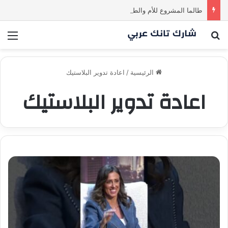
طالما المشروع للأم والطفل… ما إلها غير شارك لينا.لكن… هل ستقدم عرضًا؟ | شارك تانك العراق
بحث عن
الق
الرئيسية
/
اعادة تدوير البلاستيك
اعادة تدوير البلاستيك