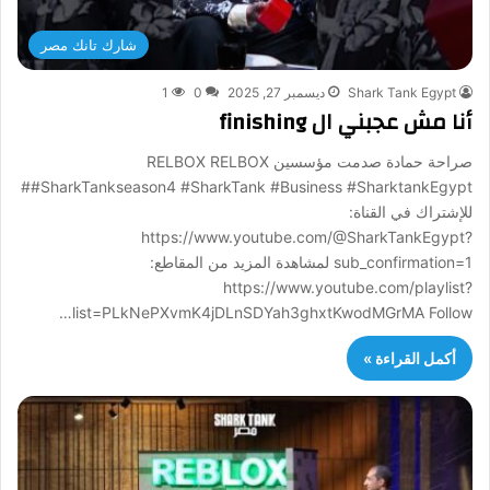
شارك تانك مصر
Shark Tank Egypt
ديسمبر 27, 2025
0
1
أنا مش عجبني ال finishing
صراحة حمادة صدمت مؤسسين RELBOX RELBOX
#SharkTankseason4 #SharkTank #Business #SharktankEgypt#
للإشتراك في القناة:
https://www.youtube.com/@SharkTankEgypt?
sub_confirmation=1 لمشاهدة المزيد من المقاطع:
https://www.youtube.com/playlist?
list=PLkNePXvmK4jDLnSDYah3ghxtKwodMGrMA Follow…
أكمل القراءة »