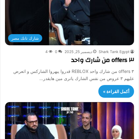
شارك تانك مصر
Shark Tank Egypt
ديسمبر 25, 2025
0
4
٣ offers من شارك واحد
٣ offers من شارك واحد REBLOX قدروا يبهروا الشاركس و اتعرض
عليهم ٣ عروض من نفس الشارك ياترى مين هايقدر…
أكمل القراءة »