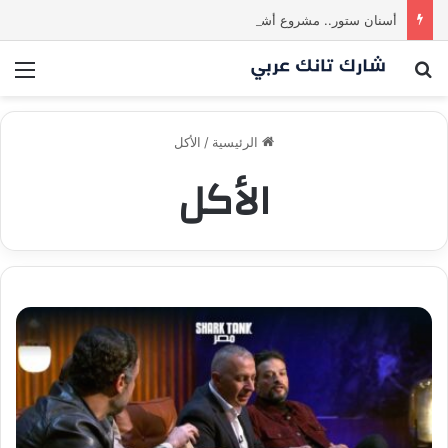
أسنان ستور.. مشروع أشعل المنافسة بين الشاركس! فمن سيحسم الصفقة في النهاية؟ |شارك تانك العراق
بحث عن
الق
الرئيسية
/
الأكل
الأكل