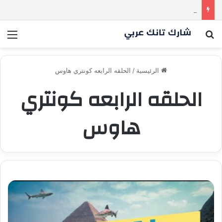
ياسين منصور كان ليه رأي تاني خالص! انبهر بالفكرة وآمن برائد الأعمال
بحث عن
الق
الرئيسية
/
الحلقه الرابعه كونتري هاوس
الحلقه الرابعه كونتري
هاوس