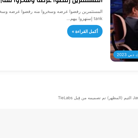
المستثمرين رفضوا عرضه وسخروا منه| shark tank
tank إستهزوا بيهم…
أكمل القراءة »
بي 2023
بل TieLabs