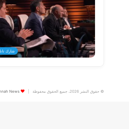
شارك تانك د
© حقوق النشر 2026، جميع الحقوق محفوظة |
Jannah News الثيم (المظهر) تم تصميمه من قِ