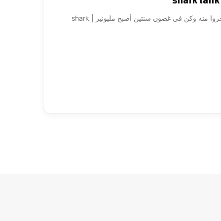
المستثمرين رفضوا عرضه وسخروا منه رفضوا عرضه وسخروا منه وكن في غضون سنتين أصبح مليونير | shark