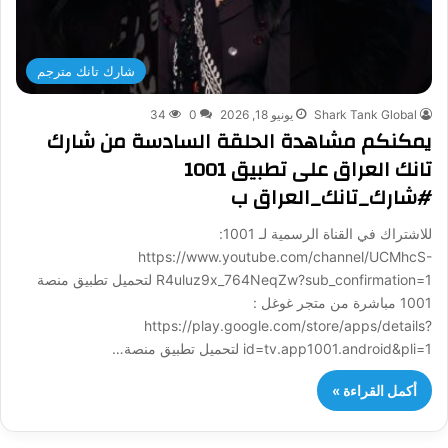
شارك تانك مترجم
Shark Tank Global
يونيو 18, 2026
0
34
يمكنكم مشاهدة الحلقة السادسة من شارك
تانك العراق على تطبيق 1001
#شارك_تانك_العراق ب
للاشتراك في القناة الرسمية لـ 1001:
https://www.youtube.com/channel/UCMhcS-
R4uluz9x_764NeqZw?sub_confirmation=1 لتحميل تطبيق منصة
1001 مباشرة من متجر غوغل :
https://play.google.com/store/apps/details?
id=tv.app1001.android&pli=1 لتحميل تطبيق منصة…
أكمل القراءة »