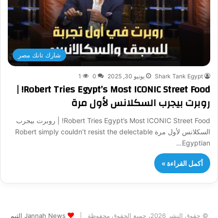
شارك تانك مصر
Shark Tank Egypt
يونيو 30, 2025
0
1
Robert Tries Egypt’s Most ICONIC Street Food! |
روبرت بيجرب السكلانس لأول مرة
Robert Tries Egypt’s Most ICONIC Street Food! | روبرت بيجرب
السكلانس لأول مرة Robert simply couldn’t resist the delectable
Egyptian…
أكمل القراءة »
© حقوق النشر 2026، جميع الحقوق محفوظة |
Jannah News الثيم