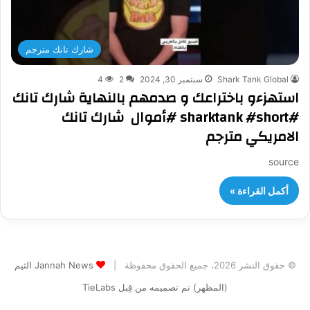
شارك تانك مترجم
Shark Tank Global
سبتمبر 30, 2024
2
4
استهزءو باختراعك و صدمهم بالنهاية شارك تانك
#sharktank #short #أموال ‎ شارك تانك
الامريكي مترجم
source
أكمل القراءة »
© حقوق النشر 2026، جميع الحقوق محفوظة |
Jannah News الثيم
(المظهر) تم تصميمه من قِبل TieLabs