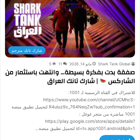
شارك تانك مترجم
Shark Tank Global
مايو 14, 2026
11
5
صفقة بدت بفكرة بسيطة… وانتهت باستثمار من
الشاركس
| شارك تانك العراق
للاشتراك في القناة الرسمية لـ 1001:
https://www.youtube.com/channel/UCMhcS-
R4uluz9x_764NeqZw?sub_confirmation=1 لتحميل تطبيق منصة
1001 مباشرة من متجر غوغل :
https://play.google.com/store/apps/details?
id=tv.app1001.android&pli=1 لتحميل تطبيق منصة…