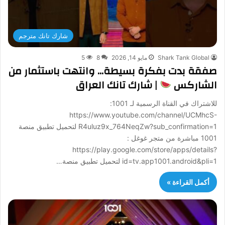
شارك تانك مترجم
Shark Tank Global
مايو 14, 2026
8
5
صفقة بدت بفكرة بسيطة… وانتهت باستثمار من
الشاركس
| شارك تانك العراق
للاشتراك في القناة الرسمية لـ 1001:
https://www.youtube.com/channel/UCMhcS-
R4uluz9x_764NeqZw?sub_confirmation=1 لتحميل تطبيق منصة
1001 مباشرة من متجر غوغل :
https://play.google.com/store/apps/details?
id=tv.app1001.android&pli=1 لتحميل تطبيق منصة…
أكمل القراءة »