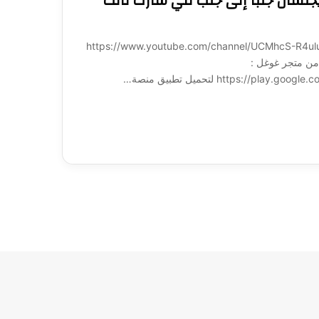
جلسان جنباً إلى جنب في شارك تانك
ة لـ 1001: https://www.youtube.com/channel/UCMhcS-R4uluz9x_764NeqZw?
ميل تطبيق منصة 1001 مباشرة من متجر غوغل :
https:/ لتحميل تطبيق منصة…