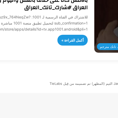
بالامس كانا على خلاف بالعمل واليوم ي
العراق #شارك_تانك_العراق
للاشتراك في القناة الرسمي
sub_confirmation=1 لتح
/play.google.com/store/apps/details?id=tv.app1001.android&pli=1
أكمل القراءة »
تانك مترجم
بل TieLabs