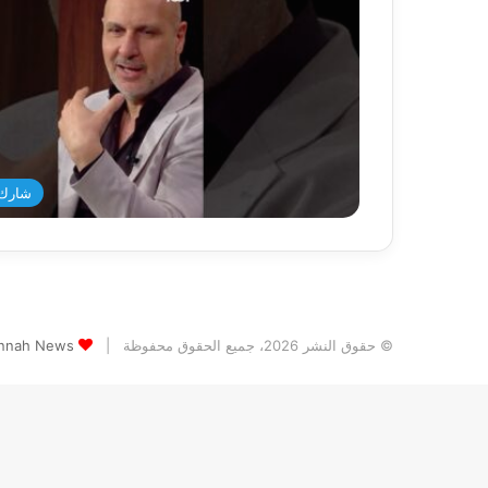
شارك 
© حقوق النشر 2026، جميع الحقوق محفوظة |
Jannah News الثيم (المظهر) تم تصميمه من قِ