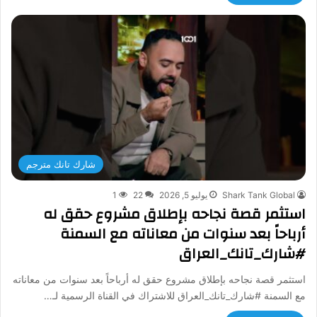
شارك تانك مترجم
Shark Tank Global
يوليو 5, 2026
22
1
استثمر قصة نجاحه بإطلاق مشروع حقق له
أرباحاً بعد سنوات من معاناته مع السمنة
#شارك_تانك_العراق
استثمر قصة نجاحه بإطلاق مشروع حقق له أرباحاً بعد سنوات من معاناته
مع السمنة #شارك_تانك_العراق للاشتراك في القناة الرسمية لـ…