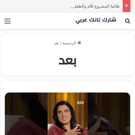
طالما المشروع للأم والطفل… ما إلها غير شارك لينا.لكن… هل ستقدم عرضًا؟ | شارك تانك العراق
بحث عن
الق
الرئيسية
/
بعد
بعد