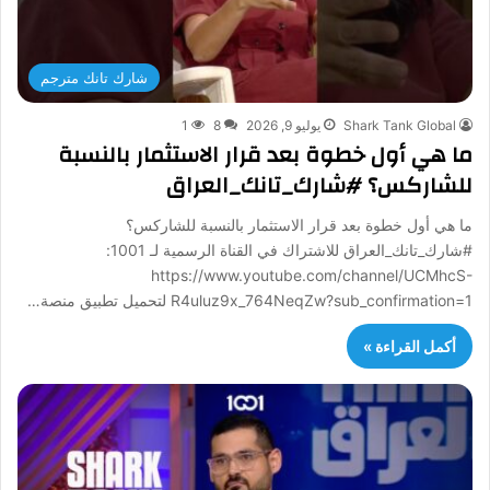
شارك تانك مترجم
Shark Tank Global
يوليو 9, 2026
8
1
ما هي أول خطوة بعد قرار الاستثمار بالنسبة
للشاركس؟ #شارك_تانك_العراق
ما هي أول خطوة بعد قرار الاستثمار بالنسبة للشاركس؟
#شارك_تانك_العراق للاشتراك في القناة الرسمية لـ 1001:
https://www.youtube.com/channel/UCMhcS-
R4uluz9x_764NeqZw?sub_confirmation=1 لتحميل تطبيق منصة…
أكمل القراءة »