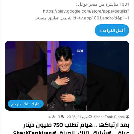
1001 مباشرة من متجر غوغل :
https://play.google.com/store/apps/details?
id=tv.app1001.android&pli=1 لتحميل تطبيق منصة…
أكمل القراءة »
شارك تانك مترجم
Shark Tank Global
مايو 21, 2026
9
4
بعد ارتباكها .. هيام تطلب 750 مليون دينار
عراقي,#شارك_تانك_العراق #SharkTankIraq