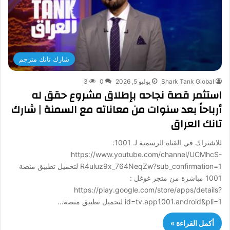
شارك تانك مترجم
Shark Tank Global
يوليو 5, 2026
0
3
استثمر قصة نجاحه بإطلاق مشروع حقق له
أرباحاً بعد سنوات من معاناته مع السمنة | شارك
تانك العراق
للاشتراك في القناة الرسمية لـ 1001:
https://www.youtube.com/channel/UCMhcS-
R4uluz9x_764NeqZw?sub_confirmation=1 لتحميل تطبيق منصة
1001 مباشرة من متجر غوغل :
https://play.google.com/store/apps/details?
id=tv.app1001.android&pli=1 لتحميل تطبيق منصة…
أكمل القراءة »