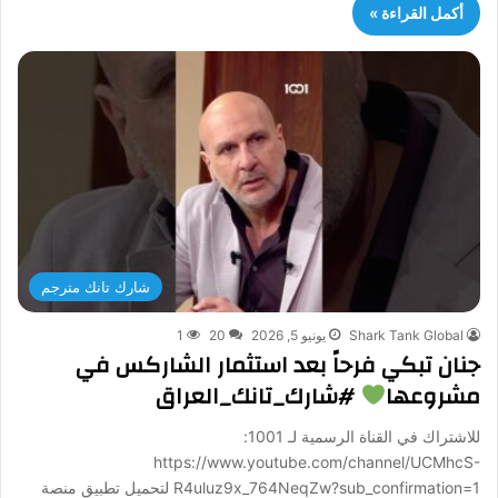
أكمل القراءة »
شارك تانك مترجم
Shark Tank Global
يونيو 5, 2026
20
1
جنان تبكي فرحاً بعد استثمار الشاركس في
مشروعها
#شارك_تانك_العراق
للاشتراك في القناة الرسمية لـ 1001:
https://www.youtube.com/channel/UCMhcS-
R4uluz9x_764NeqZw?sub_confirmation=1 لتحميل تطبيق منصة