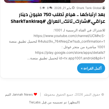
Shark Tank Global
مايو 21, 2026
8
5
بعد ارتباكها .. هيام تطلب 750 مليون دينار
عراقي,#شارك_تانك_العراق #SharkTankIraq
للاشتراك في القناة الرسمية لـ 1001:
https://www.youtube.com/channel/UCMhcS-
R4uluz9x_764NeqZw?sub_confirmation=1 لتحميل تطبيق منصة
1001 مباشرة من متجر غوغل :
https://play.google.com/store/apps/details?
id=tv.app1001.android&pli=1 لتحميل تطبيق منصة…
أكمل القراءة »
© حقوق النشر 2026، جميع الحقوق محفوظة |
Jannah News الثيم
(المظهر) تم تصميمه من قِبل TieLabs