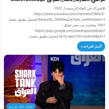
للاشتراك في القناة الرسمية لـ 1001:
https://www.youtube.com/channel/UCMhcS-
R4uluz9x_764NeqZw?sub_confirmation=1 لتحميل تطبيق منصة
1001 مباشرة من متجر غوغل :
https://play.google.com/store/apps/details?
id=tv.app1001.android&pli=1 لتحميل تطبيق منصة…
أكمل القراءة »
شارك تانك مترجم