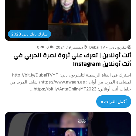
شارك تانك دبي 2023
تلفزيون دبي - Dubai TV
ديسمبر 19, 2024
0
0
أنت أونلاين | تعرف علي ثروة نصرة الحربي في
أنت أونلاين Instagram
اشترك في القناة الرسمية لتليفزيون دبي: http://bit.ly/DubaiTVYT
لمشاهدة المزيد من أوان : https://www.awaan.ae/ شاهد المزيد من
حلقات أنت أونلاين: https://bit.ly/AntaOnlineYT2023…
أكمل القراءة »