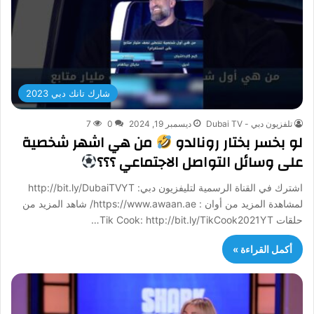
شارك تانك دبي 2023
تلفزيون دبي - Dubai TV
ديسمبر 19, 2024
0
7
لو بخسر بختار رونالدو
من هي اشهر شخصية
على وسائل التواصل الاجتماعي ؟؟؟
اشترك في القناة الرسمية لتليفزيون دبي: http://bit.ly/DubaiTVYT
لمشاهدة المزيد من أوان : https://www.awaan.ae/ شاهد المزيد من
حلقات Tik Cook: http://bit.ly/TikCook2021YT…
أكمل القراءة »