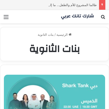
طالما المشروع للأم والطفل… ما إلها غير شارك لينا.لكن… هل ستقدم عرضًا؟ | شارك تانك العراق
بحث عن
الق
الرئيسية
/
بنات الثانوية
بنات الثانوية