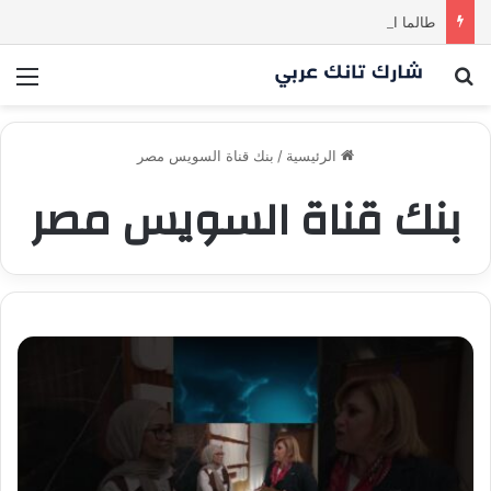
طالما المشروع للأم والطفل… ما إلها غير شارك لينا.لكن… هل ستقدم عرضًا؟ | شارك تانك العراق
بحث عن
الق
الرئيسية
/
بنك قناة السويس مصر
بنك قناة السويس مصر