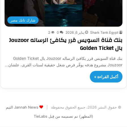
شارك تانك مصر
Shark Tank Egypt
يناير 6, 2026
0
2
بنك قناة السويس قرر يكافئ الرساله Jouzoor
بال Golden Ticket
بنك قناة السويس قرر يكافئ الرساله Jouzoor بال Golden Ticket
Jouzoor مشروع هدفه يوفّر فرص شغل حقيقية لستات القرى، علشان…
أكمل القراءة »
© حقوق النشر 2026، جميع الحقوق محفوظة |
Jannah News الثيم
(المظهر) تم تصميمه من قِبل TieLabs