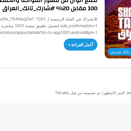
تصنع الوان من قشور الفواكه والحمض
100 مقابل 20% #شارك_تانك_العراق
للاشتراك في القناة الرسمي
sub_confirmation=1 لتح
/play.google.com/store/apps/details?id=tv.app1001.android&pli=1
أكمل القراءة »
تانك مترجم
بل TieLabs