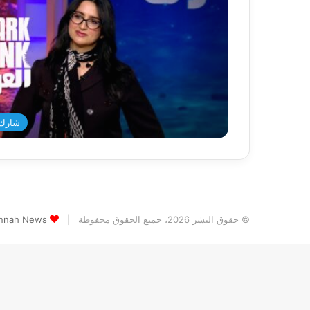
شارك 
© حقوق النشر 2026، جميع الحقوق محفوظة |
Jannah News الثيم (المظهر) تم تصميمه من قِ