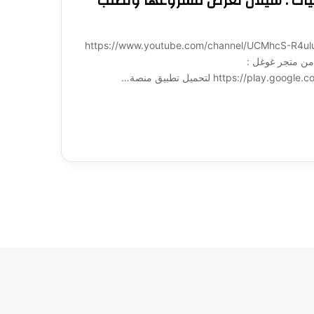
يات . شيلان تعرض مشروعها وتطلب
ة لـ 1001: https://www.youtube.com/channel/UCMhcS-R4uluz9x_764NeqZw?
ميل تطبيق منصة 1001 مباشرة من متجر غوغل :
https:/ لتحميل تطبيق منصة…