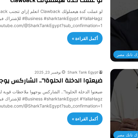
لو عملت كدة هيعملولك Clawback
#usiness #sharktankEgypt #YallaHagz
//www.youtube.com/@SharkTankEgypt?sub_confirmation=1
أكمل القراءة »
ك تانك مصر
Shark Tank Egypt
نوفمبر 23, 2025
ضيعتوا الدخلة الحلوة!”.. الشاركس يوجهوا م
#usiness #sharktankEgypt #YallaHagz
//www.youtube.com/@SharkTankEgypt?sub_confirmation=1
أكمل القراءة »
ك تانك مصر