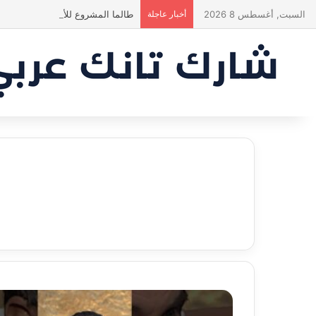
السبت, أغسطس 8 2026
أخبار عاجلة
طالما المشروع للأم والطفل… ما إل