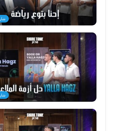
شار
شار