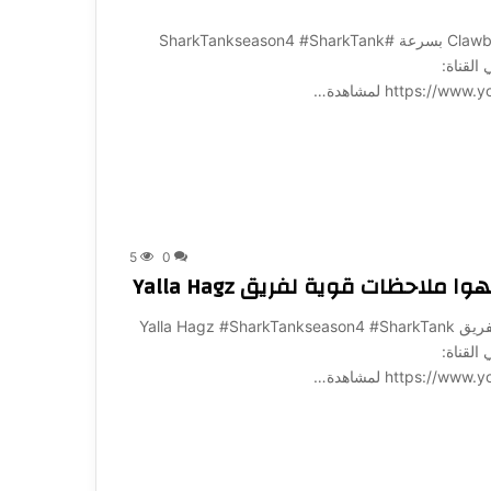
لو عملت كدة هيعملولك Clawback اتعلم إزاي تتجنب Clawback بسرعة #SharkTankseason4 #SharkTank
B للإشتراك في القناة:
https: لمشاهدة…
5
0
لاحظات قوية لفريق Yalla Hagz
ضيعتوا الدخلة الحلوة!”.. الشاركس يوجهوا ملاحظات قوية لفريق Yalla Hagz #SharkTankseason4 #SharkTank
B للإشتراك في القناة:
https: لمشاهدة…