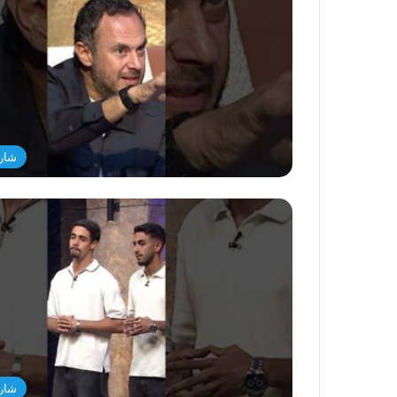
شار
شار