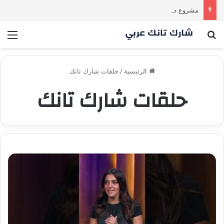
مشروع طموح .. لكن التقييم كان أكبر من أن يقنع الشاركس | #شارك تانك لعراق
بحث عن
الق
الرئيسية
/
حلقات شارك تانك
حلقات شارك تانك