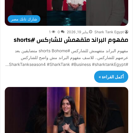
شارك تانك مصر
Shark Tank Egypt
يناير 19, 2026
0
1
مفهوم البراند متفهمش للشاركس #shorts
مفهوم البراند متفهمش للشاركس #shorts Bohome متضايقين بعد
عرضهم للشاركس.. للاسف مفهوم البراند مش واضح للشاركس
#SharkTankseason4 #SharkTank #Business #sharktankEgypt…
أكمل القراءة »