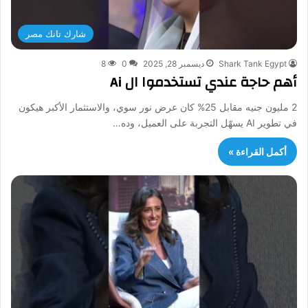
شارك تانك مصر
Shark Tank Egypt
ديسمبر 28, 2025
0
8
أهم حاجة عندي تستخدموا ال Ai
2 مليون جنيه مقابل 25% كان عرض نور سوي، والاستثمار الأكبر هيكون
في تطوير AI يسهّل التجربة على العميل، وده…
أكمل القراءة »