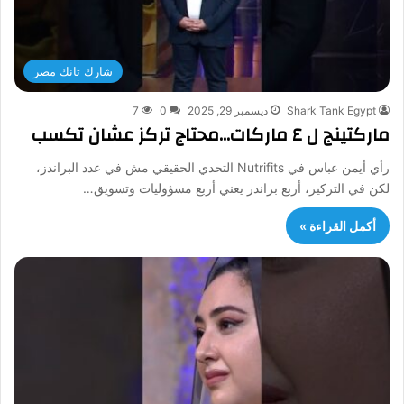
شارك تانك مصر
Shark Tank Egypt
ديسمبر 29, 2025
0
7
ماركتينج ل ٤ ماركات…محتاج تركز عشان تكسب
رأي أيمن عباس في Nutrifits التحدي الحقيقي مش في عدد البراندز،
لكن في التركيز، أربع براندز يعني أربع مسؤوليات وتسويق…
أكمل القراءة »