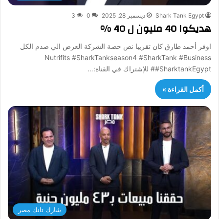
Shark Tank Egypt
ديسمبر 28, 2025
0
3
هديكوا 40 مليون ل 40 %
اوفر أحمد طارق كان تقريبا نص حصة الشركة العرض الي صدم الكل
Nutrifits #SharkTankseason4 #SharkTank #Business
#SharktankEgypt# للإشتراك في القناة:…
أكمل القراءة »
شارك تانك مصر