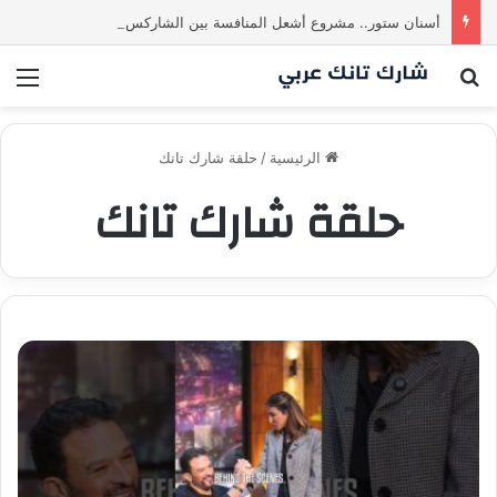
أسنان ستور.. مشروع أشعل المنافسة بين الشاركس! فمن سيحسم الصفقة في النهاية؟ |شارك تانك العراق
بحث عن
الق
الرئيسية
/
حلقة شارك تانك
حلقة شارك تانك