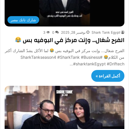
شارك تانك مصر
Shark Tank Egypt
نوفمبر 28, 2025
0
3
الفرح شغال… وإنت مركز في البوفيه بس
الفرح شغال… وإنت مركز في البوفيه بس
لما الأكل يشدّ الشارك أكتر
من الكلام
#SharkTankseason4 #SharkTank #Business
#sharktankEgypt #Driftech…
أكمل القراءة »