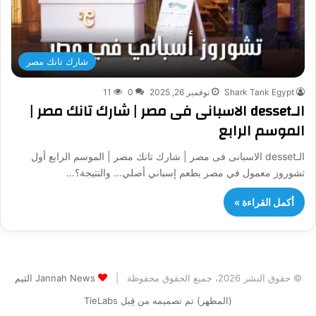
شارك تانك مصر
Shark Tank Egypt
نوفمبر 26, 2025
0
11
الـdesset الاسبانى فى مصر | شارك تانك مصر |
الموسم الرابع
الـdesset الاسبانى فى مصر | شارك تانك مصر | الموسم الرابع أول
تشوروز معمول في مصر بطعم إسباني أصلي… والنتيجة؟…
أكمل القراءة »
© حقوق النشر 2026، جميع الحقوق محفوظة |
Jannah News الثيم
(المظهر) تم تصميمه من قِبل TieLabs