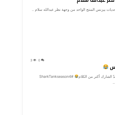
ظر عبدالله سلام
يات بيزنس المنتج الواحد من وجهة نظر عبدالله سلام ..
3
0
بس
ّ الشارك أكتر من الكلام
#SharkTankseason4