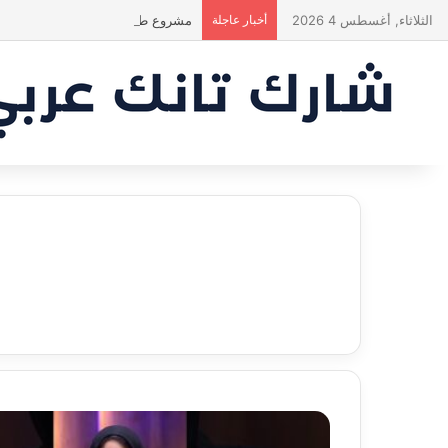
الثلاثاء, أغسطس 4 2026
أخبار عاجلة
مشروع طموح .. لكن التقييم كان أك