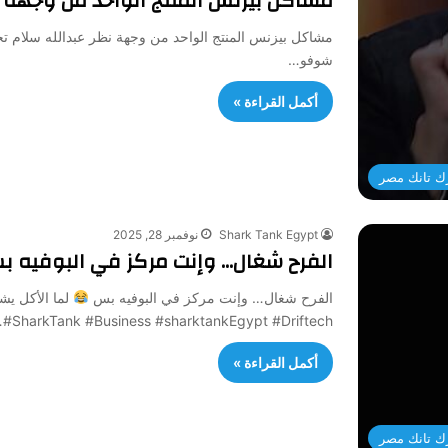
مشاكل بيزنس المنتج الواحد من وجهة ن
مشاكل بيزنس المنتج الواحد من وجهة نظر عبدالله سلام تحد
شوفو…
أكمل القراءة »
ك تانك مصر
Shark Tank Egypt
نوفمبر 28, 2025
الفرح شغال… وإنت مركز في البوفيه 
الفرح شغال… وإنت مركز في البوفيه بس
لما الأكل يشد
#SharkTank #Business #sharktankEgypt #Driftech…
أكمل القراءة »
ك تانك مصر