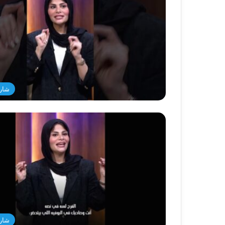
شار
شار