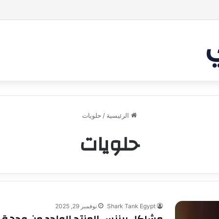
بر من أن يقنع الشاركس | #شارك تانك لعراق
الرئيسية
/
حلويات
حلويات
Shark Tank Egypt
نوفمبر 29, 2025