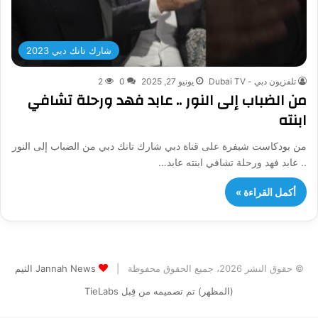
شارك تانك دبي 2023
تلفزيون دبي - Dubai TV
يونيو 27, 2025
0
2
من الضباب إلى النور .. عابد فهد ورحلة تشافي
ابنته
من بودكاست شيفرة على قناة دبي شارك تانك دبي من الضباب إلى النور
.. عابد فهد ورحلة تشافي ابنته عابد…
أكمل القراءة »
© حقوق النشر 2026، جميع الحقوق محفوظة |
Jannah News الثيم
(المظهر) تم تصميمه من قِبل TieLabs