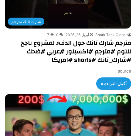
شارك تانك مترجم
Shark Tank Global
أبريل 26, 2026
0
7
مترجم شارك تانك حول الدفء لمشروع ناجح
للنوم #مترجم #اكسبلور #عربي #ضحك
#شارك_تانك #shorts #امريكا
source
أكمل القراءة »