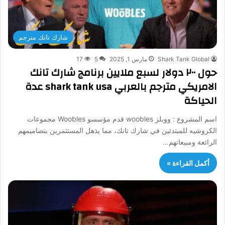
شارك تانك مترجم
Shark Tank Global
مارس 1, 2025
5
17
حول ٢٠٠ دولار لسبع ملايين برنامج شارك تانك
الامريكي مترجم بالعربي shark tank usa عدة
الحياكة
اسم المشروع : ووبلز woobles قدم مؤسسو Woobles مجموعات
الكروشيه للمبتدئين في شارك تانك، مما يذهل المستثمرين بتصاميمهم
الرائعة ومبيعاتهم…
أكمل القراءة »