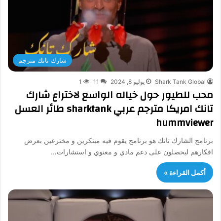
شارك تانك مترجم
Shark Tank Global
يوليو 8, 2024
11
1
محب للطيور حول خياله الواسع لاختراع شارك
تانك امريكا مترجم عربي sharktank طائر العسل
hummviewer
برنامج الشارك تانك هو برنامج يقوم فيه مبتكرين و مخترعين بعرض
افكارهم ليحصلون على دعم مادي و معنوي و استشارات…
أكمل القراءة »