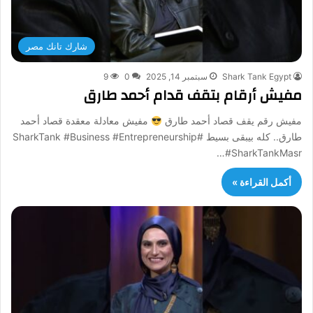
شارك تانك مصر
Shark Tank Egypt
سبتمبر 14, 2025
0
9
مفيش أرقام بتقف قدام أحمد طارق
مفيش رقم يقف قصاد أحمد طارق
مفيش معادلة معقدة قصاد أحمد
طارق.. كله بيبقى بسيط #SharkTank #Business #Entrepreneurship
#SharkTankMasr…
أكمل القراءة »