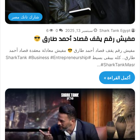
شارك تانك مصر
Shark Tank Egypt
سبتمبر 13, 2025
0
6
مفيش رقم يقف قصاد أحمد طارق
مفيش رقم يقف قصاد أحمد طارق
مفيش معادلة معقدة قصاد أحمد
طارق.. كله بيبقى بسيط #SharkTank #Business #Entrepreneurship
#SharkTankMasr…
أكمل القراءة »