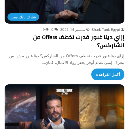
شارك تانك مصر
Shark Tank Egypt
سبتمبر 14, 2025
0
9
إزاي دينا غبور قدرت تخطف Offers من
الشاركس؟
إزاي دينا غبور قدرت تخطف Offers من الشاركس؟ دينا غبور مش بس
بتعرف إمتى تقدم أوفر يحفز رواد الأعمال، كمان…
أكمل القراءة »