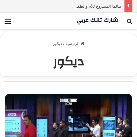
طالما المشروع للأم والطفل… ما إلها غير شارك لينا.لكن… هل ستقدم عرضًا؟ | شارك تانك العراق
بحث عن
الق
الرئيسية
/
ديكور
ديكور