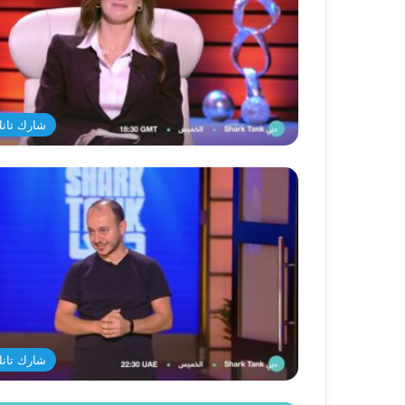
شارك تانك د
شارك تانك د