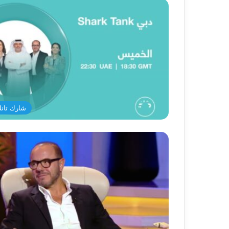
شارك تانك د