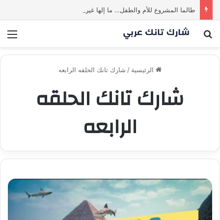
طالما المشروع للأم والطفل… ما إلها غير شارك لينا.لكن… هل ستقدم عرضًا؟ | شارك تانك العراق
بحث عن
الق
الرئيسية
/
شارك تانك الحلقه الرابعه
شارك تانك الحلقه
الرابعه