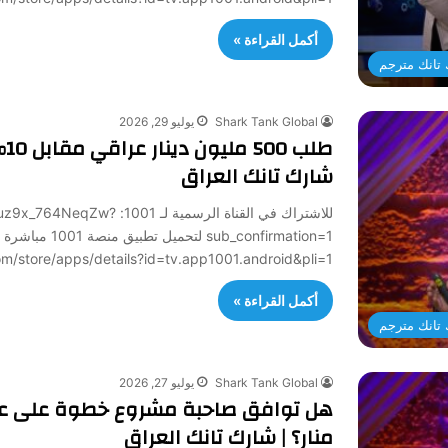
أكمل القراءة »
تانك مترجم
Shark Tank Global
يوليو 29, 2026
طل
شارك تانك العراق
للاشتراك في القناة الرسمي
sub_confirmation=1 لتح
/play.google.com/store/apps/details?id=tv.app1001.android&pli=1
أكمل القراءة »
تانك مترجم
Shark Tank Global
يوليو 27, 2026
هل توافق صاحبة مشروع خطوة على عر
منار؟ | شارك تانك العراق