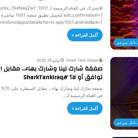
للاشتراك في القناة الرسمي
sub_confirmation=1 لتح
/play.google.com/store/apps/details?id=tv.app1001.android&pli=1
أكمل القراءة »
تانك مترجم
Shark Tank Global
يوليو 25, 2026
توافق أو لا؟ #SharkTankIraq
في القناة الرسمية لـ…
أكمل القراءة »
تانك مترجم