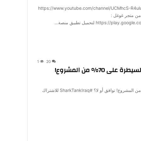
ة لـ 1001: https://www.youtube.com/channel/UCMhcS-R4uluz9x_764NeqZw?
ميل تطبيق منصة 1001 مباشرة من متجر غوغل :
https:/ لتحميل تطبيق منصة…
1
20
صفقة شارك لينا وشارك بهاء… مقابل السيطرة على 70% من المشروع!
صفقة شارك لينا وشارك بهاء… مقابل السيطرة على 70% من المشروع! توافق أو لا؟ #SharkTankIraq للاشتراك