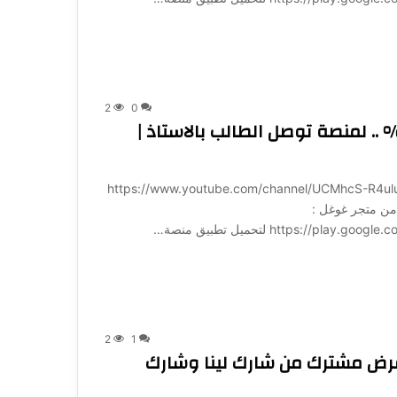
2
0
ب 500 مليون دينار عراقي مقابل 10% .. لمنصة توصل الطالب بالاستاذ |
ة لـ 1001: https://www.youtube.com/channel/UCMhcS-R4uluz9x_764NeqZw?
ميل تطبيق منصة 1001 مباشرة من متجر غوغل :
https:/ لتحميل تطبيق منصة…
2
1
ض مشترك من شارك لينا وشارك