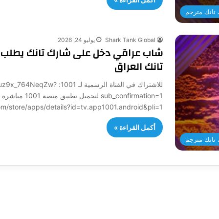
تانك مترجم
Shark Tank Global
يوليو 24, 2026
شاب عراقي دخل على شارك تانك يطلب ملي
تانك العراق
للاشتراك في القناة الرسمي
sub_confirmation=1 لتح
/play.google.com/store/apps/details?id=tv.app1001.android&pli=1
أكمل القراءة »
تانك مترجم