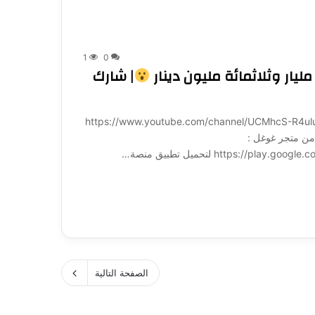
1
0
ار وثلاثمائة مليون دينار
| شارك
ة لـ 1001: https://www.youtube.com/channel/UCMhcS-R4uluz9x_764NeqZw?
ميل تطبيق منصة 1001 مباشرة من متجر غوغل :
https:/ لتحميل تطبيق منصة…
الصفحة التالية