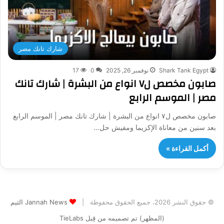
شارك تانك مصر
Shark Tank Egypt
نوفمبر 26, 2025
0
17
صابون مخصص ل٧ انواع من البشرة | شارك تانك
مصر | الموسم الرابع
صابون مخصص ل٧ انواع من البشرة | شارك تانك مصر | الموسم الرابع
بعد سنين من معاناة الإكزيما ومفيش حل…
أكمل القراءة »
© حقوق النشر 2026، جميع الحقوق محفوظة |
Jannah News الثيم
(المظهر) تم تصميمه من قِبل TieLabs