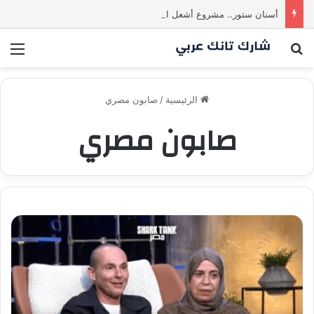
أسنان ستور.. مشروع أشعل المنافسة بين الشاركس! فمن سيحسم الصفقة في النهاية؟ |شارك تانك العراق
بحث عن
الق
الرئيسية
/
صابون مصري
صابون مصري