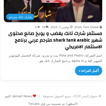
شارك تانك مترجم
Shark Tank Global
نوفمبر 3, 2024
19
5
مستثمر شارك تانك يغضب و يوبخ صانع محتوى
شهير shark tank arabic مترجم عربي برنامج
الاستثمار الامريكي
اسم الشركة: Pete and Pedro بيت و بيدرو، شركة التجميل لليوتيوبر
الشهير الفا م alpha m برنامج الشارك تانك هو…
أكمل القراءة »
© حقوق النشر 2026، جميع الحقوق محفوظة |
Jannah News الثيم
(المظهر) تم تصميمه من قِبل TieLabs