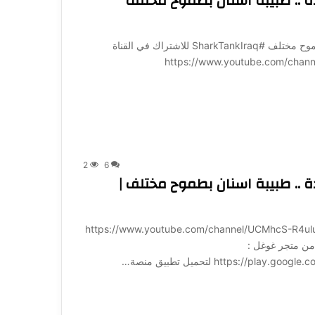
ة .. طبيبة اسنان بطموح مختلف
من صناعة الابتسامة الى صناعة السعادة .. طبيبة اسنان بطموح مختلف #SharkTankIraq للاشتراك في القناة
https://www.youtube.com/channel/UC?
2
6
 .. طبيبة اسنان بطموح مختلف |
ة لـ 1001: https://www.youtube.com/channel/UCMhcS-R4uluz9x_764NeqZw?
ميل تطبيق منصة 1001 مباشرة من متجر غوغل :
https:/ لتحميل تطبيق منصة…