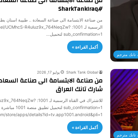
من صناعة الابتسامة الى صناعة السعاد
#SharkTankIraq
الرسمية لـ 1001: MhcS-R4uluz9x_764NeqZw
sub_confirmation=1 لتحميل…
أكمل القراءة »
تانك مترجم
Shark Tank Global
يوليو 17, 2026
من صناعة الابتسامة الى صناعة السعادة
شارك تانك العراق
للاشتراك في القناة الرسمي
sub_confirmation=1 لتح
/play.google.com/store/apps/details?id=tv.app1001.android&pli=1
أكمل القراءة »
تانك مترجم