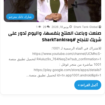
شارك تانك مترجم
Shark Tank Global
يونيو 18, 2026
29
1
صنعت وباعت المنتج بنفسها، واليوم تدور على
شريك للنجاح #SharkTankIraq
للاشتراك في القناة الرسمية لـ 1001:
https://www.youtube.com/channel/UCMhcS-
R4uluz9x_764NeqZw?sub_confirmation=1 لتحميل تطبيق منصة
1001 مباشرة من متجر غوغل :
https://play.google.com/store/apps/details?
id=tv.app1001.android&pli=1 لتحميل تطبيق منصة…
أكمل القراءة »