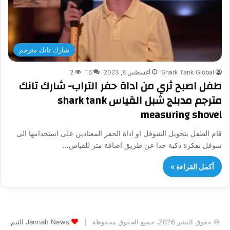
شارك تانك مترجم
Shark Tank Global
أغسطس 8, 2023
16
2
طفل اصبح ثري من اداة حفر التراب- شارك تانك
مترجم مدبلج شبل القياس shark tank
measuring shovel
قام الطفل بتحويل الشوفل او اداة الحفر المعتادين على استخدامها الى
شوفل بفكرة ذكية جدا عن طريق اضافة متر للقياس…
أكمل القراءة »
© حقوق النشر 2026، جميع الحقوق محفوظة |
Jannah News الثيم