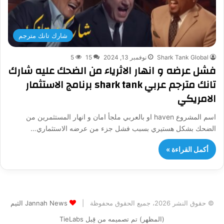
شارك تانك مترجم
Shark Tank Global
نوفمبر 13, 2024
15
5
فشل عرضه و انهار الاثرياء من الضحك عليه شارك
تانك مترجم عربي shark tank برنامج الاستثمار
الامريكي
اسم المشروع haven او بالعربي ملجأ امان و انهار المستثمرين من
الضحك بشكل هستيري بسبب فشل جزء من عرضه الاستثماري…
أكمل القراءة »
© حقوق النشر 2026، جميع الحقوق محفوظة |
Jannah News الثيم
(المظهر) تم تصميمه من قِبل TieLabs