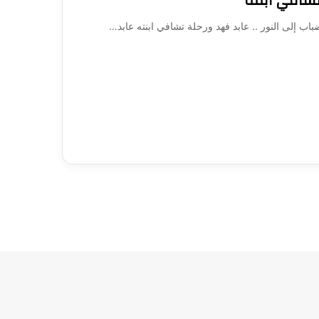
تشافي ابنته
 إلى النور .. عابد فهد ورحلة تشافي ابنته عابد…