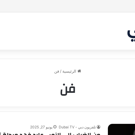
بر من أن يقنع الشاركس | #شارك تانك لعراق
الرئيسية
/
فن
فن
تلفزيون دبي - Dubai TV
يونيو 27, 2025