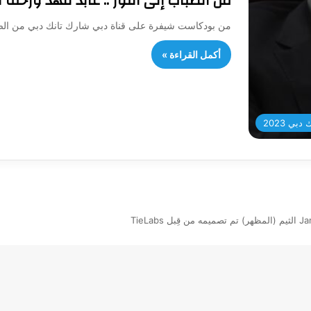
من الضباب إلى النور .. عابد فهد ورحلة 
من بودكاست شيفرة على قناة دبي شارك تانك دبي من الضباب
أكمل القراءة »
بي 2023
بل TieLabs