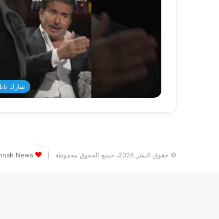
شارك تانك د
© حقوق النشر 2026، جميع الحقوق محفوظة |
Jannah News الثيم (المظهر) تم تصميمه من قِ