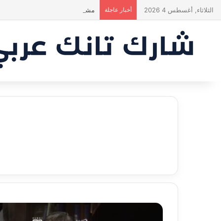
الثلاثاء, أغسطس 4 2026
أخبار عاجلة
مشروع طموح .. لكن التقييم كان أك