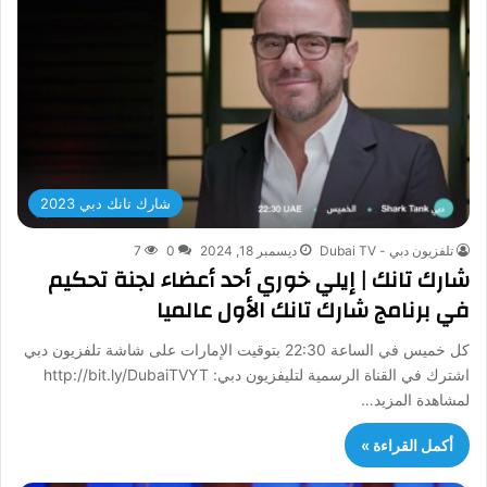
شارك تانك دبي 2023
تلفزيون دبي - Dubai TV
ديسمبر 18, 2024
0
7
شارك تانك | إيلي خوري أحد أعضاء لجنة تحكيم
في برنامج شارك تانك الأول عالميا
كل خميس في الساعة 22:30 بتوقيت الإمارات على شاشة تلفزيون دبي
اشترك في القناة الرسمية لتليفزيون دبي: http://bit.ly/DubaiTVYT
لمشاهدة المزيد…
أكمل القراءة »