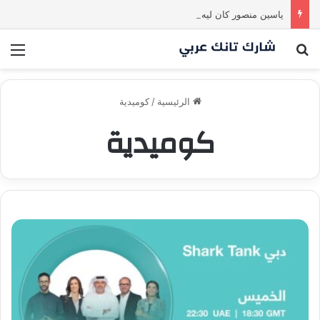
ياسين منصور كان ليه رأي تاني خالص! انبهر بالفكرة وآمن برائد الأعمال
بحث عن
الق
الرئيسية
/
كوميدية
كوميدية