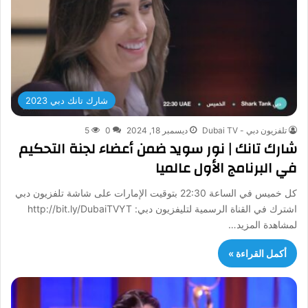
شارك تانك دبي 2023
تلفزيون دبي - Dubai TV
ديسمبر 18, 2024
0
5
شارك تانك | نور سويد ضمن أعضاء لجنة التحكيم
في البرنامج الأول عالميا
كل خميس في الساعة 22:30 بتوقيت الإمارات على شاشة تلفزيون دبي
اشترك في القناة الرسمية لتليفزيون دبي: http://bit.ly/DubaiTVYT
لمشاهدة المزيد…
أكمل القراءة »