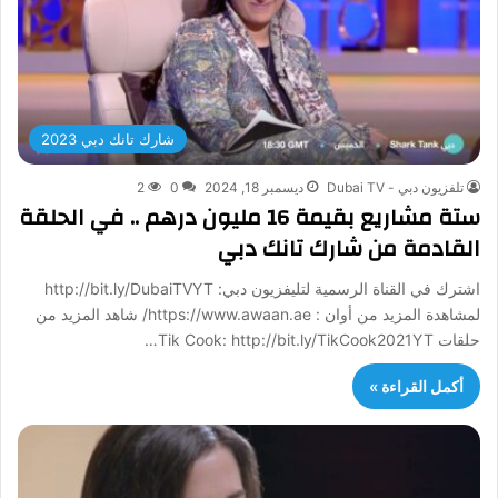
شارك تانك دبي 2023
تلفزيون دبي - Dubai TV
ديسمبر 18, 2024
0
2
ستة مشاريع بقيمة 16 مليون درهم .. في الحلقة
القادمة من شارك تانك دبي
اشترك في القناة الرسمية لتليفزيون دبي: http://bit.ly/DubaiTVYT
لمشاهدة المزيد من أوان : https://www.awaan.ae/ شاهد المزيد من
حلقات Tik Cook: http://bit.ly/TikCook2021YT…
أكمل القراءة »