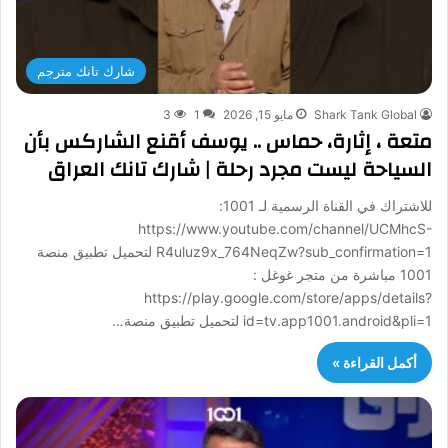
شارك تانك مترجم
Shark Tank Global
مايو 15, 2026
1
3
متعة ، إثارة، حماس .. يوسف أقنع الشاركس بأن
السياحة ليست مجرد رحلة | شارك تانك العراق
للاشتراك في القناة الرسمية لـ 1001:
https://www.youtube.com/channel/UCMhcS-
R4uluz9x_764NeqZw?sub_confirmation=1 لتحميل تطبيق منصة
1001 مباشرة من متجر غوغل :
https://play.google.com/store/apps/details?
id=tv.app1001.android&pli=1 لتحميل تطبيق منصة…
أكمل القراءة »