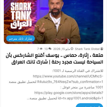
شارك تانك مترجم
Shark Tank Global
مايو 15, 2026
13
7
متعة ، إثارة، حماس .. يوسف أقنع الشاركس بأن
السياحة ليست مجرد رحلة | شارك تانك العراق
للاشتراك في القناة الرسمية لـ 1001:
https://www.youtube.com/channel/UCMhcS-
R4uluz9x_764NeqZw?sub_confirmation=1 لتحميل تطبيق منصة
1001 مباشرة من متجر غوغل :
https://play.google.com/store/apps/details?
id=tv.app1001.android&pli=1 لتحميل تطبيق منصة…