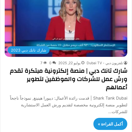
شارك تانك دبي 2023
تلفزيون دبي - Dubai TV
يوليو 22, 2025
0
7
شارك تانك دبي | منصة إلكترونية مبتكرة تقدم
ورش عمل للشركات والموظفين لتطوير
أعمالهم
Shark Tank Dubai | قدمت رائدة الأعمال: ديبورا هينينغ, نموذجاً ناجحاً
لتطوير منصة إلكترونية مخصصة لتقديم ورش العمل الاستشارية
للشركات…
أكمل القراءة »