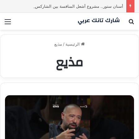
أسنان ستور.. مشروع أشعل المنافسة بين الشاركس! فمن سيحسم الصفقة في النهاية؟ |شارك تانك العراق
بحث عن
الق
الرئيسية
/
مذيع
مذيع