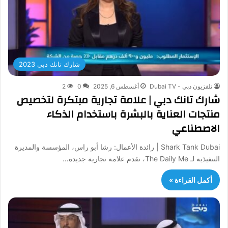
شارك تانك دبي 2023
تلفزيون دبي - Dubai TV
أغسطس 6, 2025
0
2
شارك تانك دبي | علامة تجارية مبتكرة لتخصيص
منتجات العناية بالبشرة باستخدام الذكاء
الاصطناعي
Shark Tank Dubai | رائدة الأعمال: رشا أبو راس، المؤسسة والمديرة
التنفيذية لـ The Daily Me، تقدم علامة تجارية جديدة…
أكمل القراءة »