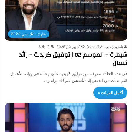
شارك تانك دبي 2023
تلفزيون دبي - Dubai TV
أكتوبر 13, 2025
0
6
شيفرة – الموسم 02 | توفيق كريدية – رائد
أعمال
في هذه الحلقة نتعرف من توفيق كريدية على رحلته في ريادة الأعمال
التي بدأت من الصفر إلى تأسيس شركة “براندز…
أكمل القراءة »