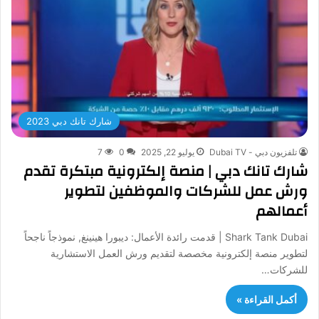
شارك تانك دبي 2023
تلفزيون دبي - Dubai TV
يوليو 22, 2025
0
7
شارك تانك دبي | منصة إلكترونية مبتكرة تقدم
ورش عمل للشركات والموظفين لتطوير
أعمالهم
Shark Tank Dubai | قدمت رائدة الأعمال: ديبورا هينينغ, نموذجاً ناجحاً
لتطوير منصة إلكترونية مخصصة لتقديم ورش العمل الاستشارية
للشركات…
أكمل القراءة »