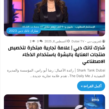
شارك تانك دبي 2023
تلفزيون دبي - Dubai TV
أغسطس 6, 2025
0
2
شارك تانك دبي | علامة تجارية مبتكرة لتخصيص
منتجات العناية بالبشرة باستخدام الذكاء
الاصطناعي
Shark Tank Dubai | رائدة الأعمال: رشا أبو راس، المؤسسة والمديرة
التنفيذية لـ The Daily Me، تقدم علامة تجارية جديدة…
أكمل القراءة »