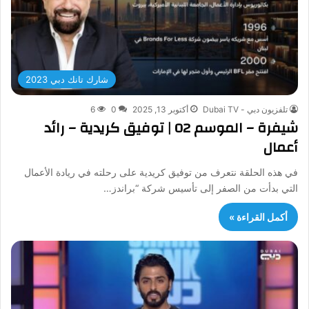
شارك تانك دبي 2023
تلفزيون دبي - Dubai TV
أكتوبر 13, 2025
0
6
شيفرة – الموسم 02 | توفيق كريدية – رائد
أعمال
في هذه الحلقة نتعرف من توفيق كريدية على رحلته في ريادة الأعمال
التي بدأت من الصفر إلى تأسيس شركة “براندز…
أكمل القراءة »