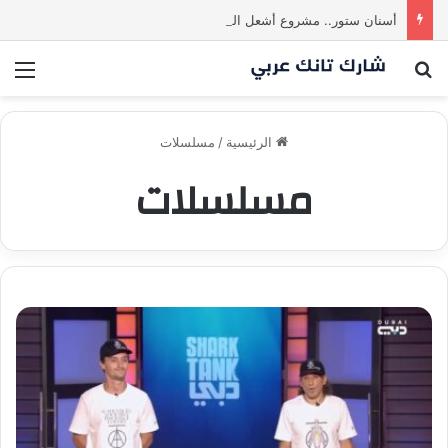
أسنان ستور.. مشروع أشعل المنافسة بين الشاركس! فمن سيحسم الصفقة في النهاية؟ |شارك تانك العراق
بحث عن
الق
الرئيسية
/
مسلسلات
مسلسلات