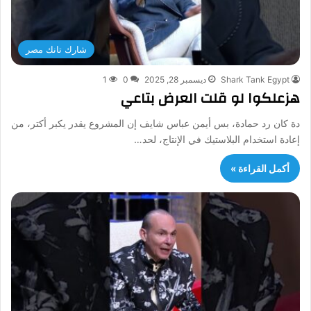
شارك تانك مصر
Shark Tank Egypt
ديسمبر 28, 2025
0
1
هزعلكوا لو قلت العرض بتاعي
دة كان رد حمادة، بس أيمن عباس شايف إن المشروع يقدر يكبر أكتر، من
إعادة استخدام البلاستيك في الإنتاج، لحد…
أكمل القراءة »