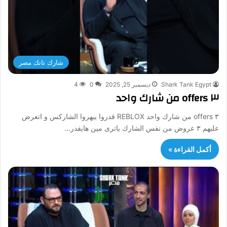
شارك تانك مصر
Shark Tank Egypt
ديسمبر 25, 2025
0
4
٣ offers من شارك واحد
٣ offers من شارك واحد REBLOX قدروا يبهروا الشاركس و اتعرض
عليهم ٣ عروض من نفس الشارك ياترى مين هايقدر…
أكمل القراءة »