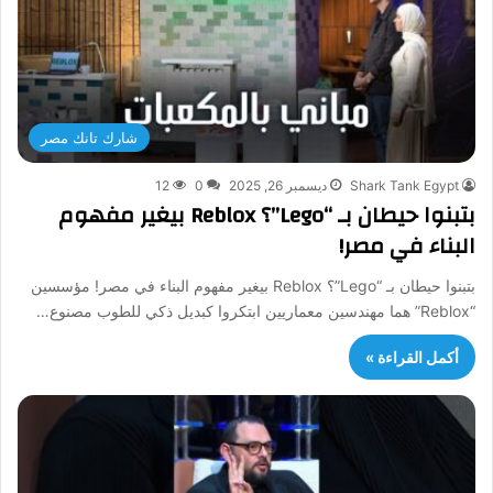
شارك تانك مصر
Shark Tank Egypt
ديسمبر 26, 2025
0
12
بتبنوا حيطان بـ “Lego”؟ Reblox بيغير مفهوم
البناء في مصر!
بتبنوا حيطان بـ “Lego”؟ Reblox بيغير مفهوم البناء في مصر! مؤسسين
“Reblox” هما مهندسين معماريين ابتكروا كبديل ذكي للطوب مصنوع…
أكمل القراءة »