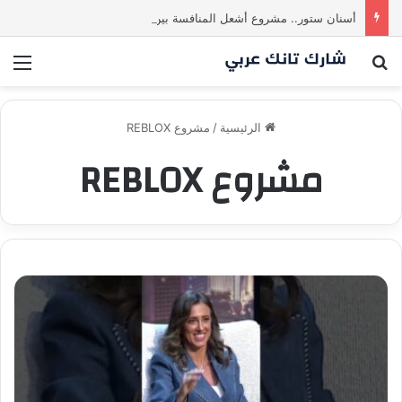
أسنان ستور.. مشروع أشعل المنافسة بين الشاركس! فمن سيحسم الصفقة في النهاية؟ |شارك تانك العراق
بحث عن
الق
الرئيسية
/
مشروع REBLOX
مشروع REBLOX