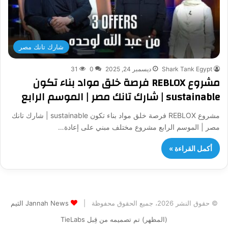
شارك تانك مصر
Shark Tank Egypt
ديسمبر 24, 2025
0
31
مشروع REBLOX فرصة خلق مواد بناء تكون
sustainable | شارك تانك مصر | الموسم الرابع
مشروع REBLOX فرصة خلق مواد بناء تكون sustainable | شارك تانك
مصر | الموسم الرابع مشروع مختلف مبني على إعادة…
أكمل القراءة »
© حقوق النشر 2026، جميع الحقوق محفوظة |
Jannah News الثيم
(المظهر) تم تصميمه من قِبل TieLabs