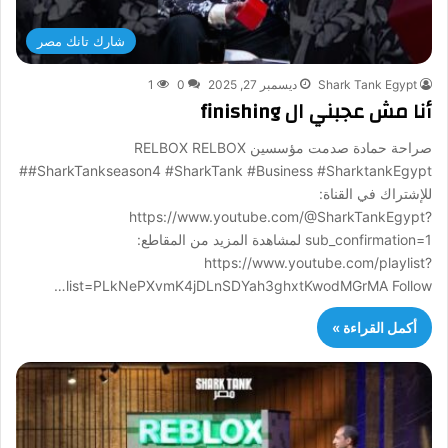
شارك تانك مصر
Shark Tank Egypt
ديسمبر 27, 2025
0
1
أنا مش عجبني ال finishing
صراحة حمادة صدمت مؤسسين RELBOX RELBOX
#SharkTankseason4 #SharkTank #Business #SharktankEgypt#
للإشتراك في القناة:
https://www.youtube.com/@SharkTankEgypt?
sub_confirmation=1 لمشاهدة المزيد من المقاطع:
https://www.youtube.com/playlist?
list=PLkNePXvmK4jDLnSDYah3ghxtKwodMGrMA Follow…
أكمل القراءة »