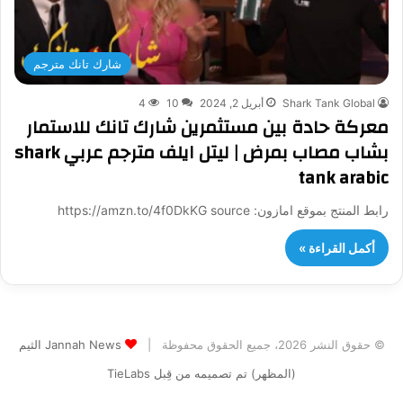
شارك تانك مترجم
Shark Tank Global
أبريل 2, 2024
10
4
معركة حادة بين مستثمرين شارك تانك للاستمار
بشاب مصاب بمرض | ليتل ايلف مترجم عربي shark
tank arabic
رابط المنتج بموقع امازون: https://amzn.to/4f0DkKG source
أكمل القراءة »
© حقوق النشر 2026، جميع الحقوق محفوظة |
Jannah News الثيم
(المظهر) تم تصميمه من قِبل TieLabs