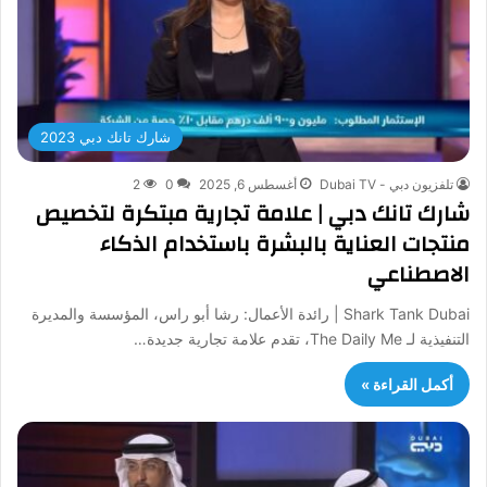
شارك تانك دبي 2023
تلفزيون دبي - Dubai TV
أغسطس 6, 2025
0
2
شارك تانك دبي | علامة تجارية مبتكرة لتخصيص
منتجات العناية بالبشرة باستخدام الذكاء
الاصطناعي
Shark Tank Dubai | رائدة الأعمال: رشا أبو راس، المؤسسة والمديرة
التنفيذية لـ The Daily Me، تقدم علامة تجارية جديدة…
أكمل القراءة »