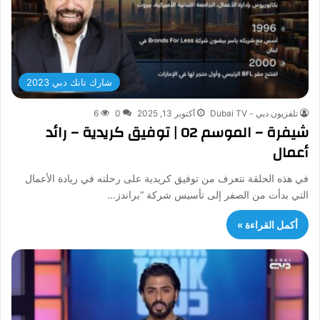
شارك تانك دبي 2023
تلفزيون دبي - Dubai TV
أكتوبر 13, 2025
0
6
شيفرة – الموسم 02 | توفيق كريدية – رائد
أعمال
في هذه الحلقة نتعرف من توفيق كريدية على رحلته في ريادة الأعمال
التي بدأت من الصفر إلى تأسيس شركة “براندز…
أكمل القراءة »