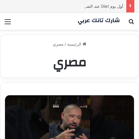
أول يوم Diet عند الشاركس be like
بحث عن
الق
الرئيسية
/
مصري
مصري