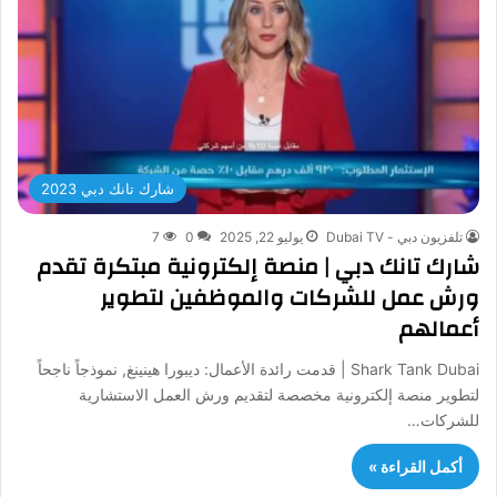
شارك تانك دبي 2023
تلفزيون دبي - Dubai TV
يوليو 22, 2025
0
7
شارك تانك دبي | منصة إلكترونية مبتكرة تقدم
ورش عمل للشركات والموظفين لتطوير
أعمالهم
Shark Tank Dubai | قدمت رائدة الأعمال: ديبورا هينينغ, نموذجاً ناجحاً
لتطوير منصة إلكترونية مخصصة لتقديم ورش العمل الاستشارية
للشركات…
أكمل القراءة »