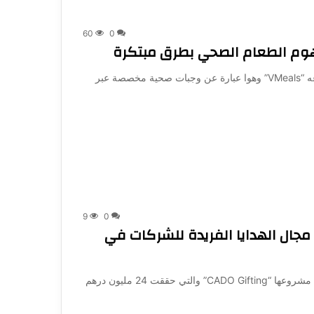
60
0
فهوم الطعام الصحي بطرق مبتكرة
Shark Tank Dubai |قدم رائد الأعمال: آراج حسن مشروعه “VMeals” وهوا عبارة عن وجبات صحية مخصصة عبر
9
0
مجال الهدايا الفريدة للشركات في
Shark Tank Dubai | قدمت رائدة الأعمال ليلى المرعشي مشروعها “CADO Gifting” والتي حققت 24 مليون درهم