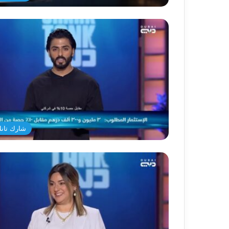
شارك تانك د