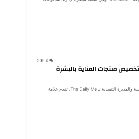
2
0
تخصيص منتجات العناية بالبشرة
Shark Tank Dubai | رائدة الأعمال: رشا أبو راس، المؤسسة والمديرة التنفيذية لـ The Daily Me، تقدم علامة