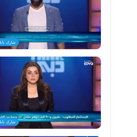
شارك تانك د
شارك تانك د