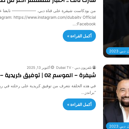
شارك تانك .. اختبار للمستثمر أكثر من 
tagram: https://www.instagram.com/dubaitv Official
Facebook:…
أكمل القراءة »
بي 2023
تلفزيون دبي - Dubai TV
أكتوبر 13, 2025
شيفرة – الموسم 02 | توفيق كريدية – رائد أعمال
في هذه الحلقة نتعرف من توفيق كريدية على رحلته في ري
“براندز…
أكمل القراءة »
بي 2023