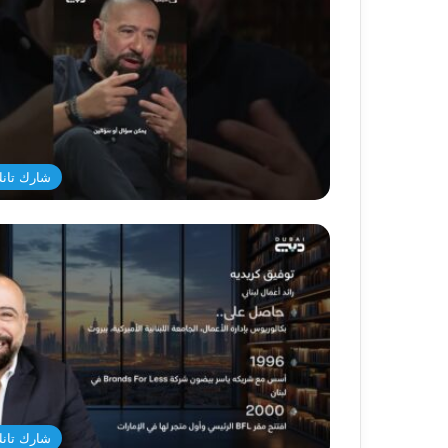
شارك تانك د
شارك تانك د