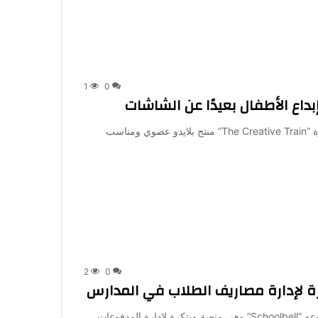
1
0
داع الأطفال بعيدًا عن الشاشات
Shark Tank Dubai |تقدم رائد الأعمال: رزان شرعب فكرة “The Creative Train” منتج بلايدو عضوي ومناسب
2
0
رة لإدارة مصاريف الطلاب في المدارس
Shark Tank Dubai |يقدم رائد الأعمال: أحمد زناري مشروعه “Schoolbell” وهي منصة مبتكرة لإدارة المدفوعات