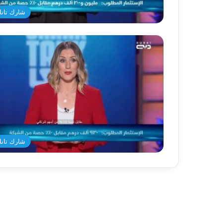
شارك تانك د
شارك تانك د