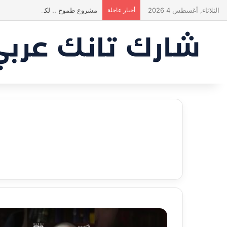
الثلاثاء, أغسطس 4 2026
أخبار عاجلة
مشروع طموح .. لكن التقييم كان أك