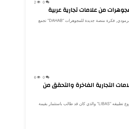
2
0
جوهرات من علامات تجارية عربية
Shark Tank Dubai | قدَّم رائدي الأعمال: محمد وسعيد الهرمودي, فكرة منصة جديدة للمجوهرات “DAHAB” تجمع
6
0
امات التجارية الفاخرة والتحقق من
Shark Tank Dubai | عرض رائد الأعمال: باولو خياط مشروع تطبيقه “LIBAS” والذي كان قد طالب باستثمار بقيمة