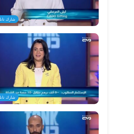
شارك تانك د
شارك تانك د