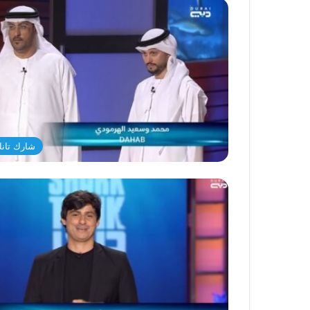
شارك تانك د