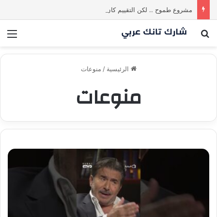
مشروع طموح .. لكن التقييم كان أكبر من أن يقنع الشاركس | #شارك تانك لعراق
بحث عن
الق
الرئيسية
/
منوعات
منوعات