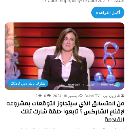
حلقات Tik Cook: http://bit.ly/TikCook2021YT…
أكمل القراءة »
شارك تانك دبي 2023
تلفزيون دبي - Dubai TV
ديسمبر 19, 2024
0
2
من المتسابق الذي سيتجاوز التوقعات بمشروعه
لإقناع الشاركس ؟ تابعوا حلقة شارك تانك
القادمة