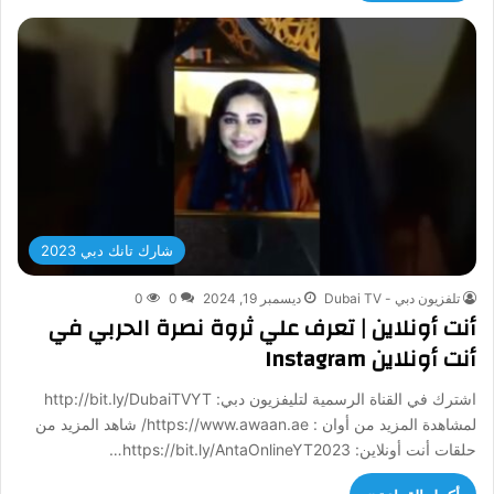
شارك تانك دبي 2023
تلفزيون دبي - Dubai TV
ديسمبر 19, 2024
0
0
أنت أونلاين | تعرف علي ثروة نصرة الحربي في
أنت أونلاين Instagram
اشترك في القناة الرسمية لتليفزيون دبي: http://bit.ly/DubaiTVYT
لمشاهدة المزيد من أوان : https://www.awaan.ae/ شاهد المزيد من
حلقات أنت أونلاين: https://bit.ly/AntaOnlineYT2023…