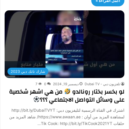
أكمل القراءة »
شارك تانك دبي 2023
تلفزيون دبي - Dubai TV
ديسمبر 19, 2024
0
7
لو بخسر بختار رونالدو
من هي اشهر شخصية
على وسائل التواصل الاجتماعي ؟؟؟
اشترك في القناة الرسمية لتليفزيون دبي: http://bit.ly/DubaiTVYT
لمشاهدة المزيد من أوان : https://www.awaan.ae/ شاهد المزيد من
حلقات Tik Cook: http://bit.ly/TikCook2021YT…