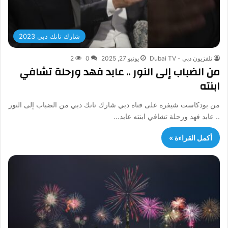
شارك تانك دبي 2023
تلفزيون دبي - Dubai TV
يونيو 27, 2025
0
2
من الضباب إلى النور .. عابد فهد ورحلة تشافي
ابنته
من بودكاست شيفرة على قناة دبي شارك تانك دبي من الضباب إلى النور
.. عابد فهد ورحلة تشافي ابنته عابد…
أكمل القراءة »