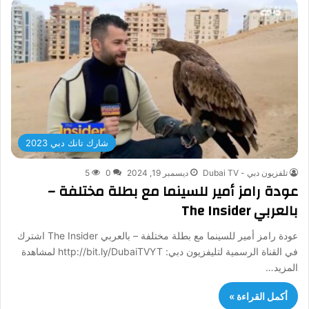
شارك تانك دبي 2023
تلفزيون دبي - Dubai TV
ديسمبر 19, 2024
0
5
عودة رامز أمير للسينما مع بطلة مختلفة –
بالعربي The Insider
عودة رامز أمير للسينما مع بطلة مختلفة – بالعربي The Insider اشترك
في القناة الرسمية لتليفزيون دبي: http://bit.ly/DubaiTVYT لمشاهدة
المزيد…
أكمل القراءة »