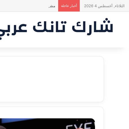
الثلاثاء, أغسطس 4 2026
أخبار عاجلة
مشروع طموح .. لكن التقييم كان أك