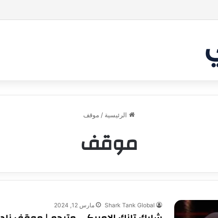
بر من أن يقنع الشاركس | #شارك تانك لعراق
الرئيسية
/
موقف
موقف
Shark Tank Global
مارس 12, 2024