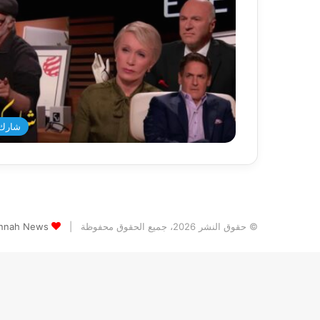
شارك 
© حقوق النشر 2026، جميع الحقوق محفوظة |
Jannah News الثيم (المظهر) تم تصميمه من قِ