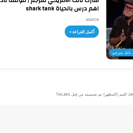
شارك تانك الامريكي مترجم | موقف ناد
اهم درس بالحياة shark tank
source
أكمل القراءة »
تانك مترجم
بل TieLabs