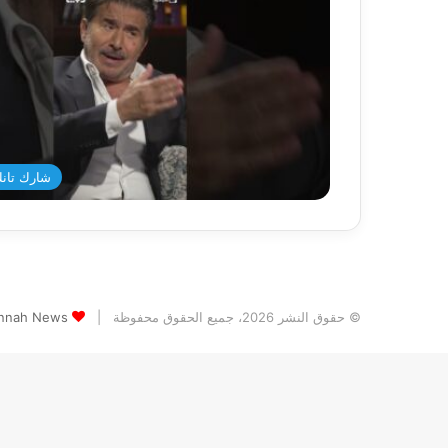
شارك تانك د
© حقوق النشر 2026، جميع الحقوق محفوظة |
Jannah News الثيم (المظهر) تم تصميمه من قِ