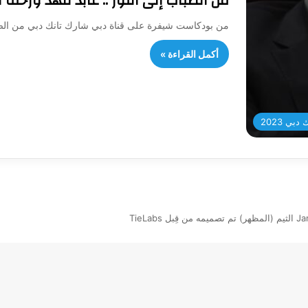
من الضباب إلى النور .. عابد فهد ورحلة 
من بودكاست شيفرة على قناة دبي شارك تانك دبي من الضباب
أكمل القراءة »
بي 2023
بل TieLabs