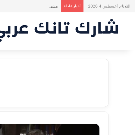
الثلاثاء, أغسطس 4 2026
أخبار عاجلة
مشروع طموح .. لكن التقييم كان أك