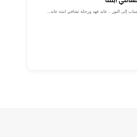
تشافي ابنته
 إلى النور .. عابد فهد ورحلة تشافي ابنته عابد…